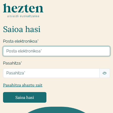
Saioa hasi
Posta elektronikoa*
Pasahitza*
Pasahitza ahaztu zait
Saioa hasi