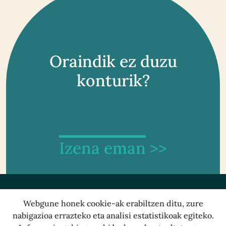
Oraindik ez duzu
konturik?
Izena eman
>>
Webgune honek cookie-ak erabiltzen ditu, zure
© 2026 Hezten
nabigazioa errazteko eta analisi estatistikoak egiteko.
Lege oharra
·
Pribatutasun politika
·
Cookien