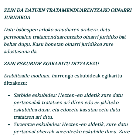
ZEIN DA DATUEN TRATAMENDUARENTZAKO OINARRI
JURIDIKOA
Datu babespen arloko araudiaren arabera, datu
pertsonalen tratamenduarentzako oinarri juridiko bat
behar dugu. Kasu honetan oinarri juridikoa zure
adostasuna da.
ZEIN ESKUBIDE EGIKARITU DITZAKEZU
Erabiltzaile moduan, h
urrengo eskubideak egikaritu
ditzakezu:
Sarbide eskubidea
: Hezten-en aldetik zure datu
pertsonalak tratatzen ari diren edo ez jakiteko
eskubidea duzu, eta edozein kasutan zein datu
tratatzen ari ditu.
Zuzentze eskubidea
: Hezten-en aldetik, zure datu
pertsonal okerrak zuzentzeko eskubide duzu. Zure