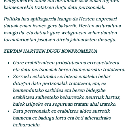
webgunearen bidez eta borondate osoz eman diguten
baimenarekin tratatzen dugu datu pertsonalak.
Politika hau aplikagarria izango da Hezten enpresari
datuak eman izanez gero bakarrik. Hezten arduraduna
izango da eta datuak gure webgunean zehar dauden
formularioetan jasotzen direla jakinarazten dizuegu.
ZERTAN HARTZEN DUGU KONPROMEZUA
Gure erabiltzaileen pribatutasuna errespetatzera
eta datu pertsonalak beren baimenarekin tratatzera.
Zorrozki eskatutako zerbitzua emateko behar
ditugun datu pertsonalak tratatzera, eta, ez
baimendutako sarbidea eta beren bidegabe
erabiltzea saihesteko beharrezko neurriak hartuz,
haiek isilpeko era seguruan tratatu ahal izateko.
Datu pertsonalak ez erabiltzea aldez aurretik
baimena ez badugu lortu eta beti adierazitako
helburuekin.