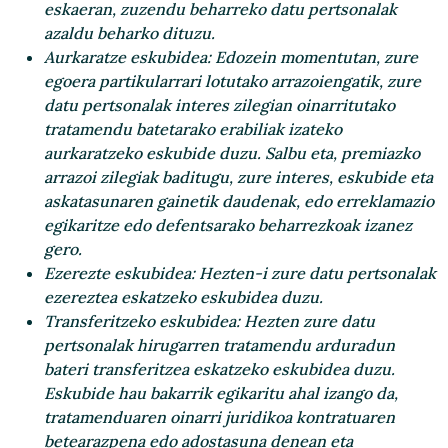
eskaeran, zuzendu beharreko datu pertsonalak
azaldu beharko dituzu.
Aurkaratze eskubidea
: Edozein momentutan, zure
egoera partikularrari lotutako arrazoiengatik, zure
datu pertsonalak interes zilegian oinarritutako
tratamendu batetarako erabiliak izateko
aurkaratzeko eskubide duzu. Salbu eta, premiazko
arrazoi zilegiak baditugu, zure interes, eskubide eta
askatasunaren gainetik daudenak, edo erreklamazio
egikaritze edo defentsarako beharrezkoak izanez
gero.
Ezerezte eskubidea
: Hezten-i zure datu pertsonalak
ezereztea eskatzeko eskubidea duzu.
Transferitzeko eskubidea
: Hezten zure datu
pertsonalak hirugarren tratamendu arduradun
bateri transferitzea eskatzeko eskubidea duzu.
Eskubide hau bakarrik egikaritu ahal izango da,
tratamenduaren oinarri juridikoa kontratuaren
betearazpena edo adostasuna denean eta