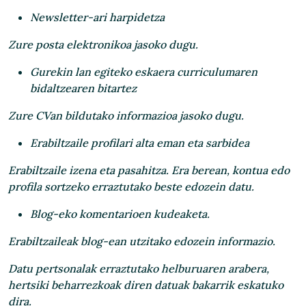
Newsletter-ari harpidetza
Zure posta elektronikoa jasoko dugu.
Gurekin lan egiteko eskaera curriculumaren
bidaltzearen bitartez
Zure CVan bildutako informazioa jasoko dugu.
Erabiltzaile profilari alta eman eta sarbidea
Erabiltzaile izena eta pasahitza. Era berean, kontua edo
profila sortzeko erraztutako beste edozein datu.
Blog-eko komentarioen kudeaketa.
Erabiltzaileak blog-ean utzitako edozein informazio.
Datu pertsonalak erraztutako helburuaren arabera,
hertsiki beharrezkoak diren datuak bakarrik eskatuko
dira.