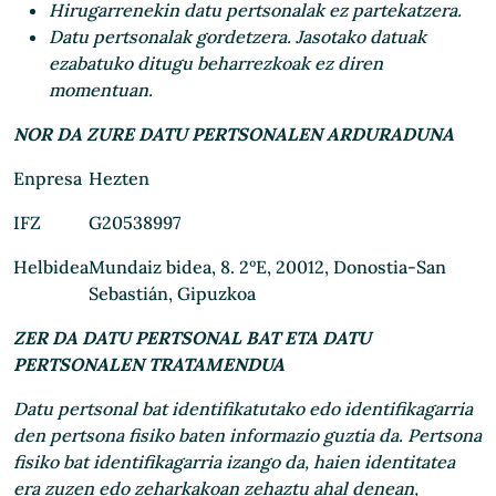
Hirugarrenekin datu pertsonalak ez partekatzera.
Datu pertsonalak gordetzera. Jasotako datuak
ezabatuko ditugu beharrezkoak ez diren
momentuan.
NOR DA ZURE DATU PERTSONALEN ARDURADUNA
Enpresa
Hezten
IFZ
G20538997
Helbidea
Mundaiz bidea, 8. 2ºE, 20012, Donostia-San
Sebastián, Gipuzkoa
ZER DA DATU PERTSONAL BAT ETA DATU
PERTSONALEN TRATAMENDUA
Datu pertsonal bat identifikatutako edo identifikagarria
den pertsona fisiko baten informazio guztia da. Pertsona
fisiko bat identifikagarria izango da, haien identitatea
era zuzen edo zeharkakoan zehaztu ahal denean,