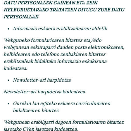
DATU PERTSONALEN GAINEAN ETA ZEIN
HELBURUETARAKO TRATATZEN DITUGU ZURE DATU
PERTSONALAK
Informazio eskaera erabiltzailearen aldetik
Webguneko formularioaren bitartez eta/edo
webgunean eskuragarri dauden posta elektronikoaren,
helbidearen edo telefono zenbakiaren bitartez
erabiltzaileak bidalitako informazio eskakizuna
kudeatzea.
Newsletter-ari harpidetza
Newsletter-ari harpidetza kudeatzea
Gurekin lan egiteko eskaera curriculumaren
bidaltzearen bitartez
Webgunean erabilgarri dagoen formularioaren bitartez
jasotako CVen jasotzea kudeatzea.