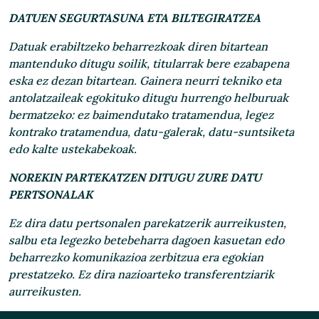
DATUEN SEGURTASUNA ETA BILTEGIRATZEA
Datuak erabiltzeko beharrezkoak diren bitartean
mantenduko ditugu soilik, titularrak bere ezabapena
eska ez dezan bitartean. Gainera neurri tekniko eta
antolatzaileak egokituko ditugu hurrengo helburuak
bermatzeko: ez baimendutako tratamendua, legez
kontrako tratamendua, datu-galerak, datu-suntsiketa
edo kalte ustekabekoak.
NOREKIN PARTEKATZEN DITUGU ZURE DATU
PERTSONALAK
Ez dira datu pertsonalen parekatzerik aurreikusten,
salbu eta legezko betebeharra dagoen kasuetan edo
beharrezko komunikazioa zerbitzua era egokian
prestatzeko. Ez dira nazioarteko transferentziarik
aurreikusten.