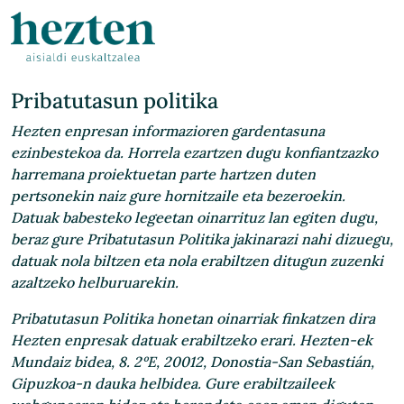
Pribatutasun politika
Hezten enpresan informazioren gardentasuna
ezinbestekoa da. Horrela ezartzen dugu konfiantzazko
harremana proiektuetan parte hartzen duten
pertsonekin naiz gure hornitzaile eta bezeroekin.
Datuak babesteko legeetan oinarrituz lan egiten dugu,
beraz gure Pribatutasun Politika jakinarazi nahi dizuegu,
datuak nola biltzen eta nola erabiltzen ditugun zuzenki
azaltzeko helburuarekin.
Pribatutasun Politika honetan oinarriak finkatzen dira
Hezten enpresak datuak erabiltzeko erari. Hezten-ek
Mundaiz bidea, 8. 2ºE, 20012, Donostia-San Sebastián,
Gipuzkoa-n dauka helbidea. Gure erabiltzaileek