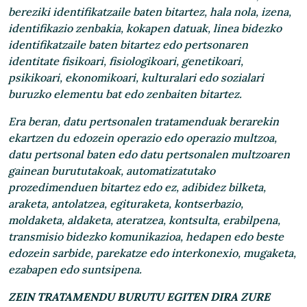
bereziki identifikatzaile baten bitartez, hala nola, izena,
identifikazio zenbakia, kokapen datuak, linea bidezko
identifikatzaile baten bitartez edo pertsonaren
identitate fisikoari, fisiologikoari, genetikoari,
psikikoari, ekonomikoari, kulturalari edo sozialari
buruzko elementu bat edo zenbaiten bitartez.
Era beran, datu pertsonalen tratamenduak berarekin
ekartzen du edozein operazio edo operazio multzoa,
datu pertsonal baten edo datu pertsonalen multzoaren
gainean burututakoak, automatizatutako
prozedimenduen bitartez edo ez, adibidez bilketa,
araketa, antolatzea, egituraketa, kontserbazio,
moldaketa, aldaketa, ateratzea, kontsulta, erabilpena,
transmisio bidezko komunikazioa, hedapen edo beste
edozein sarbide, parekatze edo interkonexio, mugaketa,
ezabapen edo suntsipena.
ZEIN TRATAMENDU BURUTU EGITEN DIRA ZURE