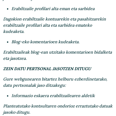
Erabiltzaile profilari alta eman eta sarbidea
Dagokion erabiltzaile kontuarekin eta pasahitzarekin
erabiltzaile profilari alta eta sarbidea emateko
kudeaketa.
Blog-eko komentarioen kudeaketa.
Erabiltzaileak blog-ean utzitako komentarioen bidalketa
eta jasotzea.
ZEIN DATU PERTSONAL JASOTZEN DITUGU
Gure webgunearen bitartez helburu ezberdinetarako,
datu pertsonalak jaso ditzakegu:
Informazio eskaera erabiltzailearen aldetik
Planteatutako kontsultaren ondorioz erraztutako datuak
jasoko ditugu.