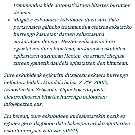
tratamendua bide automatizatuen bitartez burutzen
denean.
Mugatze eskubidea
: Eskubidea duzu zure datu
pertsonalen gaineko tratamendua etetzea eskatzeko
hurrengo kasuetan: datuen zehaztasuna
aurkaratzen denean, Hezten zehaztasun hori
egiaztatzen duen bitartean; aurkaratze eskubidea
egikaritzen duzunean Hezten-en arrazoi zilegiak
zureen gainetik daudela egiaztatzen den bitartean.
Zure eskubideak egikaritu ditzakezu eskaera hurrengo
helbidera bidaliz Mundaiz bidea, 8. 2ºE, 20012,
Donostia-San Sebastián, Gipuzkoa edo posta
elektronikoaren bitartez hurrengo helbidean:
info@hezten.eus.
Era berean, zure eskubideen kudeaketarekin pozik ez
egonez gero, dagokion datu babespen arloko agintaritza
eskudunera joan zaitezke (AEPD).